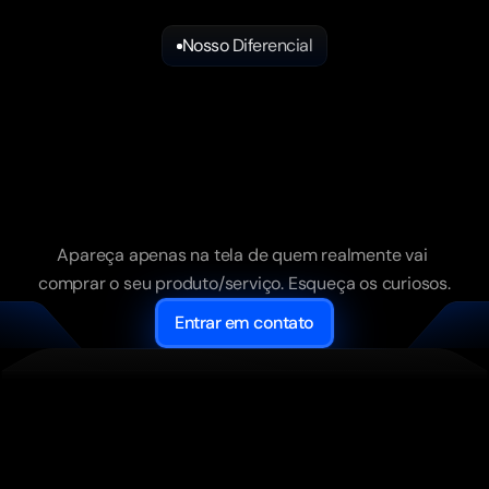
Nosso Diferencial
Aprenda
a
fazer
uma
leitura
dinâmica
do
pós
venda…
e
descubra
onde
seus
futuros
clientes
estão. 
Apareça apenas na tela de quem realmente vai 
comprar o seu produto/serviço. Esqueça os curiosos.
Entrar em contato