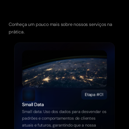
SmallData
Vai
revolucionar
as
suas
vendas.
Como
Funciona?
Conheça um pouco mais sobre nossos serviços na 
prática.
Etapa #01
Small Data
Small data: Uso dos dados para desvendar os 
padrões e comportamentos de clientes 
atuais e futuros, garantindo que a nossa 