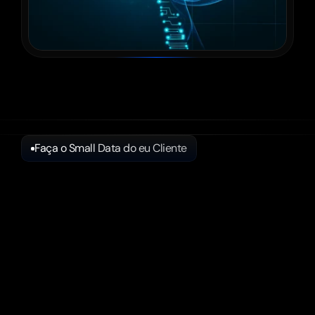
Faça o Small Data do eu Cliente
Você
sabe
o
aniversário,
idade,
gênero,
bairro,
cidade,
hábitos
de
compra
(plataformas,
tempo/dispositivo),
renda,