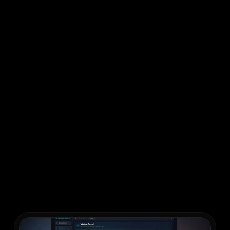
Toda
compra
é
uma
decisão
emocional
disfarçada
de
lógica.
A
SmallData
decodifica
o
DNA
comportamental
do
seu
cliente
para
você
vender
com
precisão.