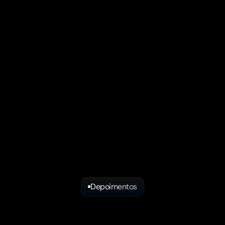
Depoimentos
Veja
o
que
nossos