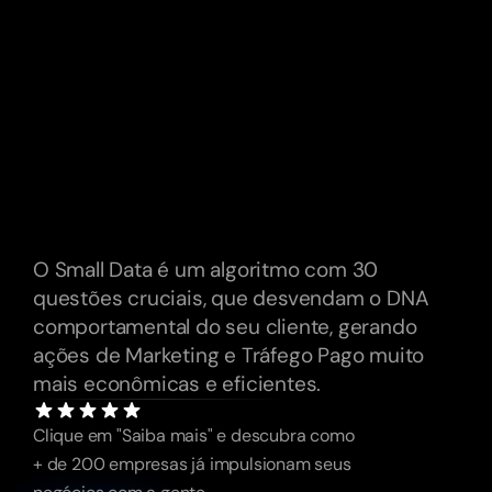
motivações
(economia/status)
e
perfil
de
Retention
do
seu
cliente?
—
Quantos
pós-vendas
fez
no
último
mês?
O Small Data é um algoritmo com 30 
questões cruciais, que desvendam o DNA 
comportamental do seu cliente, gerando 
ações de Marketing e Tráfego Pago muito 
mais econômicas e eficientes.
Clique em "Saiba mais" e descubra como 
+ de 200 empresas já impulsionam seus 