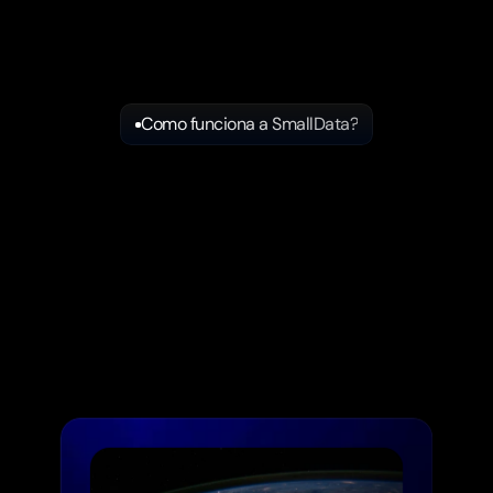
Como funciona a SmallData?
Conheça
todos
os
produtos
da
Small
Data.